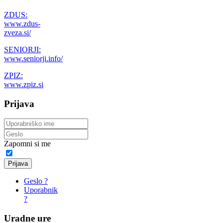
ZDUS:
www.zdus-
zveza.si/
SENIORJI:
www.seniorji.info/
ZPIZ:
www.zpiz.si
Prijava
Zapomni si me
Prijava
Geslo ?
Uporabnik
?
Uradne ure