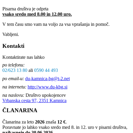
Pisarna društva je odprta
vsako sredo med 8.00 in 12.00 uro.
V tem času smo vam na voljo za vsa vprašanja in pomoč.
Vabljeni.
Kontakti
Kontaktirate nas lahko
po telefonu:
02/623 13 80
ali
0590 44 493
po email-u:
du-kamnica-bg@t-2.net
na internetu:
http://www.du-kbg.si
na naslovu:
Društvo upokojencev
Vrbanska cesta 97, 2351 Kamnica
ČLANARINA
Članarina za leto
2026
znaša
12 €
.
Poravnate jo lahko vsako sredo med 8. in 12. uro v pisarni društva,
najkasneje do 30.06.2026.